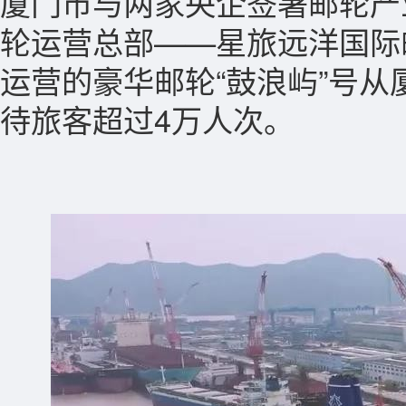
厦门市与两家央企签署邮轮产业
轮运营总部——星旅远洋国际
运营的豪华邮轮“鼓浪屿”号从
待旅客超过4万人次。